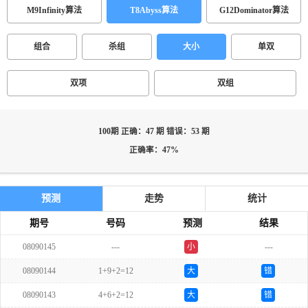
M9Infinity算法
T8Abyss算法
G12Dominator算法
组合
杀组
大小
单双
双项
双组
100期 正确：47 期 错误：53 期
正确率：47%
预测
走势
统计
期号
号码
预测
结果
08090145
---
小
---
单
08090144
1+9+2=12
大
错
08090143
4+6+2=12
大
错