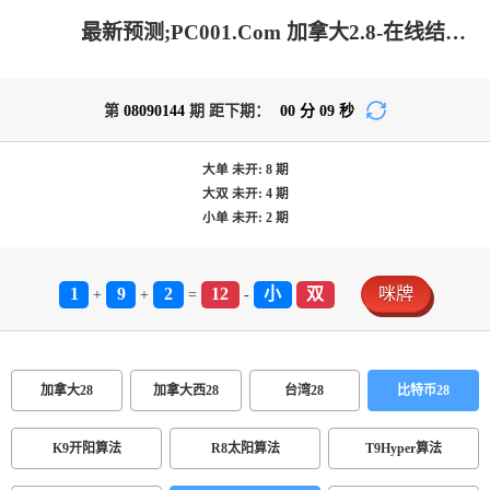
最新预测;PC001.Com 加拿大2.8-在线结果|加拿大2.8走势咪牌预测|加拿大2.8在线|加拿大2.8结果分析|加拿大在线咪牌_火热优质的预测网站!
第
08090144
期 距下期：
00
分
09
秒
大单
未开:
8
期
大双
未开:
4
期
小单
未开:
2
期
1
9
2
12
小
双
咪牌
+
+
=
-
加拿大28
加拿大西28
台湾28
比特币28
K9开阳算法
R8太阳算法
T9Hyper算法