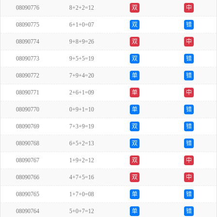
08090776
8+2+2=12
双
中
08090775
6+1+0=07
双
错
08090774
9+8+9=26
双
中
08090773
9+5+5=19
双
错
08090772
7+9+4=20
单
错
08090771
2+6+1=09
单
中
08090770
0+9+1=10
单
错
08090769
7+3+9=19
双
错
08090768
6+5+2=13
双
错
08090767
1+9+2=12
双
中
08090766
4+7+5=16
双
中
08090765
1+7+0=08
单
错
08090764
5+0+7=12
单
错