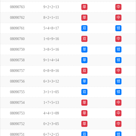
08090763
9+2+2=13
单
中
08090762
8+2+1=11
单
中
08090761
5+4+8=17
双
错
08090760
1+6+9=16
双
中
08090759
3+8+5=16
单
错
08090758
9+1+4=14
单
错
08090757
0+8+8=16
双
中
08090756
6+3+3=12
单
错
08090755
3+1+1=05
双
错
08090754
1+7+5=13
单
中
08090753
4+4+1=09
单
中
08090752
0+2+3=05
单
中
08090751
6+7+2=15
双
错