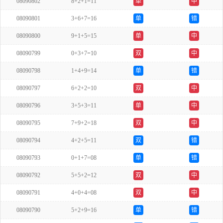
08090802
8+2+1=11
单
中
08090801
3+6+7=16
单
错
08090800
9+1+5=15
单
中
08090799
0+3+7=10
双
中
08090798
1+4+9=14
单
错
08090797
6+2+2=10
双
中
08090796
3+5+3=11
单
中
08090795
7+9+2=18
双
中
08090794
4+2+5=11
双
错
08090793
0+1+7=08
单
错
08090792
5+5+2=12
双
中
08090791
4+0+4=08
双
中
08090790
5+2+9=16
单
错