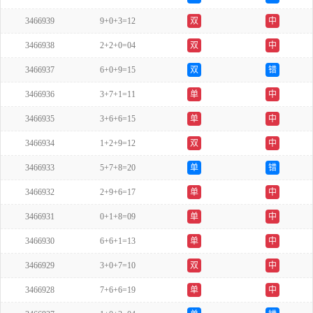
3466939
9+0+3=12
双
中
3466938
2+2+0=04
双
中
3466937
6+0+9=15
双
错
3466936
3+7+1=11
单
中
3466935
3+6+6=15
单
中
3466934
1+2+9=12
双
中
3466933
5+7+8=20
单
错
3466932
2+9+6=17
单
中
3466931
0+1+8=09
单
中
3466930
6+6+1=13
单
中
3466929
3+0+7=10
双
中
3466928
7+6+6=19
单
中