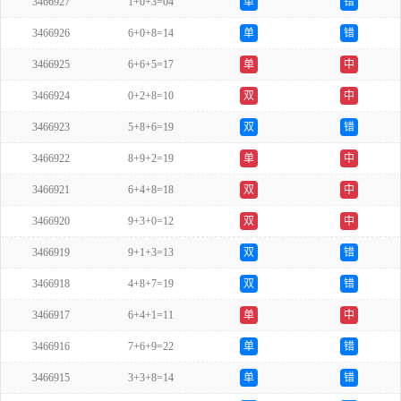
3466927
1+0+3=04
单
错
3466926
6+0+8=14
单
错
3466925
6+6+5=17
单
中
3466924
0+2+8=10
双
中
3466923
5+8+6=19
双
错
3466922
8+9+2=19
单
中
3466921
6+4+8=18
双
中
3466920
9+3+0=12
双
中
3466919
9+1+3=13
双
错
3466918
4+8+7=19
双
错
3466917
6+4+1=11
单
中
3466916
7+6+9=22
单
错
3466915
3+3+8=14
单
错