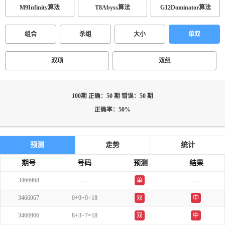
M9Infinity算法
T8Abyss算法
G12Dominator算法
组合
杀组
大小
单双
双项
双组
100期 正确：50 期 错误：50 期
正确率：50%
预测
走势
统计
期号
号码
预测
结果
3466968
---
单
---
3466967
0+9+9=18
双
中
3466966
8+3+7=18
双
中