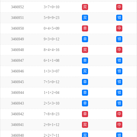
3466952
3+7+0=10
双
中
3466951
5+9+9=23
双
错
3466950
0+4+5=09
单
中
3466949
9+3+0=12
单
错
3466948
8+4+4=16
双
中
3466947
6+1+1=08
单
错
3466946
1+3+3=07
双
错
3466945
7+5+0=12
单
错
3466944
1+1+2=04
单
错
3466943
2+5+3=10
单
错
3466942
7+8+8=23
单
中
3466941
2+9+1=12
双
中
3466940
2+2+7=11
双
错