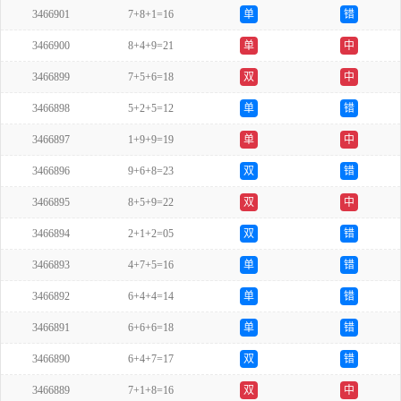
3466901
7+8+1=16
单
错
3466900
8+4+9=21
单
中
3466899
7+5+6=18
双
中
3466898
5+2+5=12
单
错
3466897
1+9+9=19
单
中
3466896
9+6+8=23
双
错
3466895
8+5+9=22
双
中
3466894
2+1+2=05
双
错
3466893
4+7+5=16
单
错
3466892
6+4+4=14
单
错
3466891
6+6+6=18
单
错
3466890
6+4+7=17
双
错
3466889
7+1+8=16
双
中