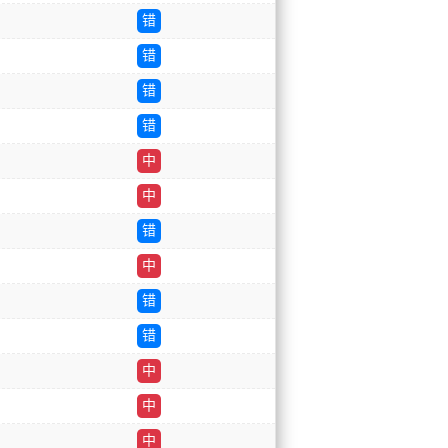
错
错
错
错
中
中
错
中
错
错
中
中
中