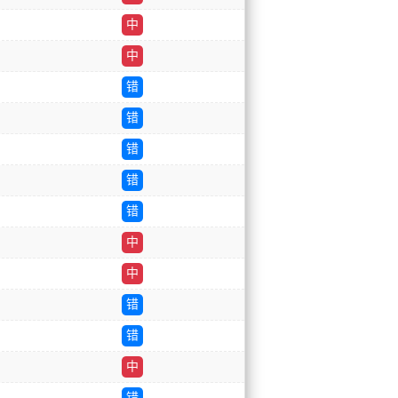
中
中
错
错
错
错
错
中
中
错
错
中
错