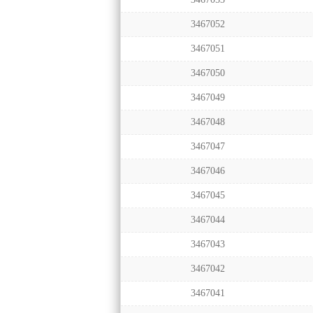
3467052
3467051
3467050
3467049
3467048
3467047
3467046
3467045
3467044
3467043
3467042
3467041