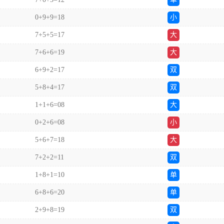
0+9+9=18
小
7+5+5=17
大
7+6+6=19
大
6+9+2=17
双
5+8+4=17
双
1+1+6=08
大
0+2+6=08
小
5+6+7=18
大
7+2+2=11
双
1+8+1=10
单
6+8+6=20
单
2+9+8=19
双