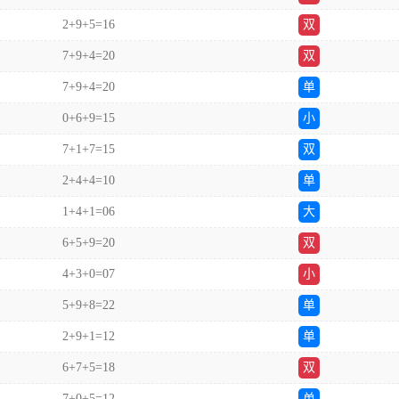
2+9+5=16
双
7+9+4=20
双
7+9+4=20
单
0+6+9=15
小
7+1+7=15
双
2+4+4=10
单
1+4+1=06
大
6+5+9=20
双
4+3+0=07
小
5+9+8=22
单
2+9+1=12
单
6+7+5=18
双
7+0+5=12
单