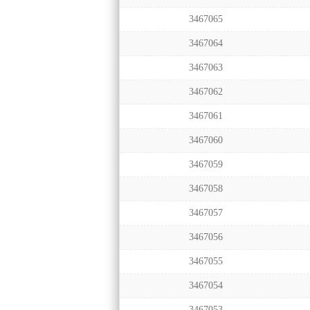
3467065
3467064
3467063
3467062
3467061
3467060
3467059
3467058
3467057
3467056
3467055
3467054
3467053