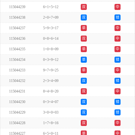
115044239
6+1+5=12
双
中
115044238
2+0+7=09
双
错
115044237
5+9+3=17
单
中
115044236
0+8+6=14
双
中
115044235
1+0+8=09
单
中
115044234
0+3+9=12
单
错
115044233
9+7+9=25
单
中
115044232
2+3+4=09
双
错
115044231
8+4+8=20
双
中
115044230
0+3+4=07
双
错
115044229
3+0+0=03
双
错
115044228
1+7+8=16
双
中
115044227
6+5+0=11
单
中