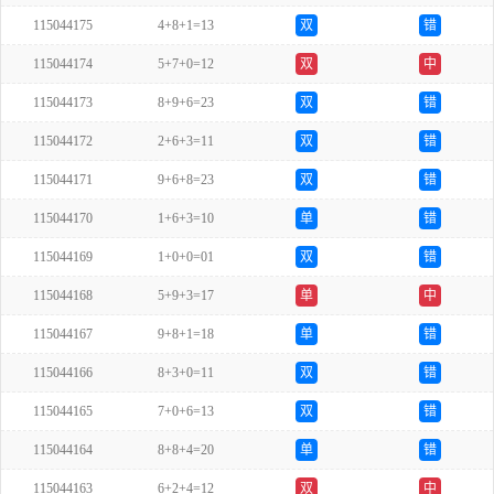
115044175
4+8+1=13
双
错
115044174
5+7+0=12
双
中
115044173
8+9+6=23
双
错
115044172
2+6+3=11
双
错
115044171
9+6+8=23
双
错
115044170
1+6+3=10
单
错
115044169
1+0+0=01
双
错
115044168
5+9+3=17
单
中
115044167
9+8+1=18
单
错
115044166
8+3+0=11
双
错
115044165
7+0+6=13
双
错
115044164
8+8+4=20
单
错
115044163
6+2+4=12
双
中