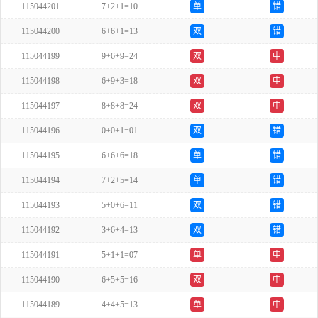
115044201
7+2+1=10
单
错
115044200
6+6+1=13
双
错
115044199
9+6+9=24
双
中
115044198
6+9+3=18
双
中
115044197
8+8+8=24
双
中
115044196
0+0+1=01
双
错
115044195
6+6+6=18
单
错
115044194
7+2+5=14
单
错
115044193
5+0+6=11
双
错
115044192
3+6+4=13
双
错
115044191
5+1+1=07
单
中
115044190
6+5+5=16
双
中
115044189
4+4+5=13
单
中