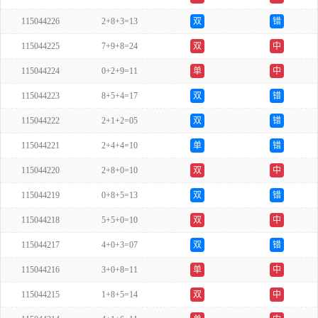
115044226
2+8+3=13
双
错
115044225
7+9+8=24
双
中
115044224
0+2+9=11
单
中
115044223
8+5+4=17
双
错
115044222
2+1+2=05
双
错
115044221
2+4+4=10
单
错
115044220
2+8+0=10
双
中
115044219
0+8+5=13
双
错
115044218
5+5+0=10
双
中
115044217
4+0+3=07
双
错
115044216
3+0+8=11
单
中
115044215
1+8+5=14
双
中