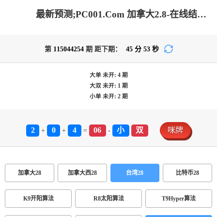
最新预测;PC001.Com 加拿大2.8-在线结果|加拿大2.8走势咪牌预测|加拿大2.8在线|加拿大2.8结果分析|加拿大在线咪牌_火热优质的预测网站!
第
115044254
期 距下期：
45
分
53
秒
大单
未开:
4
期
大双
未开:
1
期
小单
未开:
2
期
2
0
4
06
小
双
咪牌
+
+
=
-
加拿大28
加拿大西28
台湾28
比特币28
K9开阳算法
R8太阳算法
T9Hyper算法